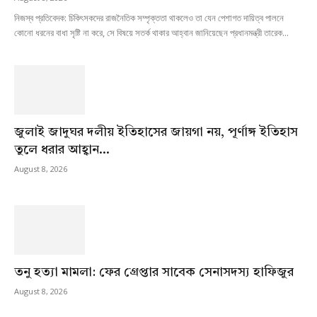
নিজস্ব প্রতিবেদক: চিকিৎসকদের রাজনৈতিক সম্পৃক্ততা থাকলেও তা যেন পেশাগত দায়িত্ব পালনে
কোনো ধরনের বাধা সৃষ্টি না করে, সে বিষয়ে সতর্ক থাকার আহ্বান জানিয়েছেন প্রধানমন্ত্রী তারেক...
জুলাই জাদুঘর দলীয় ইতিহাসের জায়গা নয়, পূর্ণাঙ্গ ইতিহাস
তুলে ধরার আহ্বান...
August 8, 2026
তনু হত্যা মামলা: ফের গ্রেপ্তার সাবেক সেনাসদস্য হাফিজুর
August 8, 2026