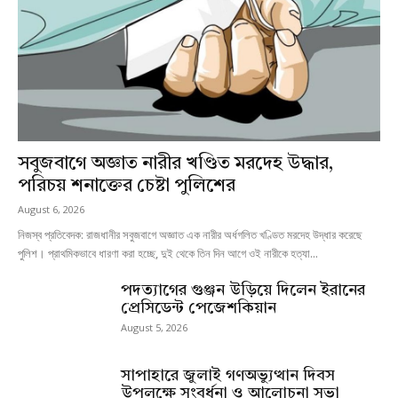
সবুজবাগে অজ্ঞাত নারীর খণ্ডিত মরদেহ উদ্ধার,
পরিচয় শনাক্তের চেষ্টা পুলিশের
August 6, 2026
নিজস্ব প্রতিবেদক: রাজধানীর সবুজবাগে অজ্ঞাত এক নারীর অর্ধগলিত খণ্ডিত মরদেহ উদ্ধার করেছে
পুলিশ। প্রাথমিকভাবে ধারণা করা হচ্ছে, দুই থেকে তিন দিন আগে ওই নারীকে হত্যা...
পদত্যাগের গুঞ্জন উড়িয়ে দিলেন ইরানের
প্রেসিডেন্ট পেজেশকিয়ান
August 5, 2026
সাপাহারে জুলাই গণঅভ্যুত্থান দিবস
উপলক্ষে সংবর্ধনা ও আলোচনা সভা