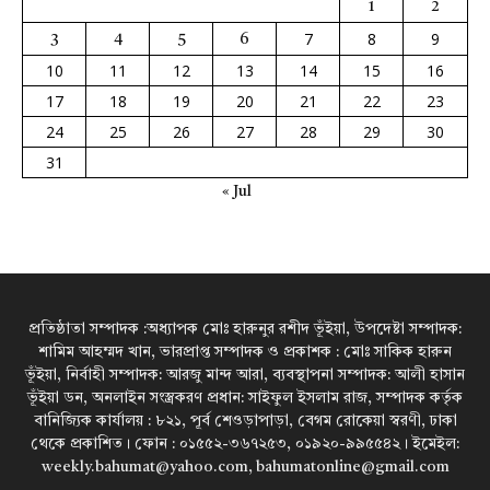
1
2
7
8
9
3
4
5
6
10
11
12
13
14
15
16
17
18
19
20
21
22
23
24
25
26
27
28
29
30
31
« Jul
প্রতিষ্ঠাতা সম্পাদক :অধ্যাপক মোঃ হারুনুর রশীদ ভূঁইয়া, উপদেষ্টা সম্পাদক:
শামিম আহম্মদ খান, ভারপ্রাপ্ত সম্পাদক ও প্রকাশক : মোঃ সাকিক হারুন
ভূঁইয়া, নির্বাহী সম্পাদক: আরজু মান্দ আরা, ব্যবস্থাপনা সম্পাদক: আলী হাসান
ভূঁইয়া ডন, অনলাইন সংস্ত্রকরণ প্রধান: সাইফুল ইসলাম রাজ, সম্পাদক কর্তৃক
বানিজ্যিক কার্যালয় : ৮২১, পূর্ব শেওড়াপাড়া, বেগম রোকেয়া স্বরণী, ঢাকা
থেকে প্রকাশিত। ফোন : ০১৫৫২-৩৬৭২৫৩, ০১৯২০-৯৯৫৫৪২। ইমেইল:
weekly.bahumat@yahoo.com, bahumatonline@gmail.com