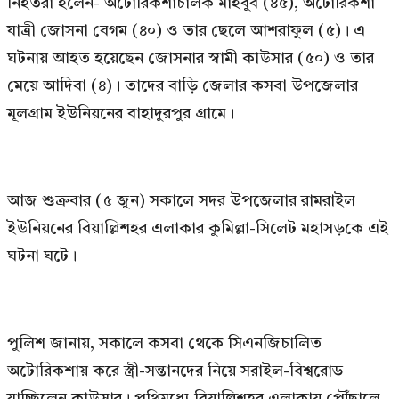
নিহতরা হলেন- অটোরিকশাচালক মাহবুব (৪৫), অটোরিকশা
যাত্রী জোসনা বেগম (৪০) ও তার ছেলে আশরাফুল (৫)। এ
ঘটনায় আহত হয়েছেন জোসনার স্বামী কাউসার (৫০) ও তার
মেয়ে আদিবা (৪)। তাদের বাড়ি জেলার কসবা উপজেলার
মূলগ্রাম ইউনিয়নের বাহাদুরপুর গ্রামে।
আজ শুক্রবার (৫ জুন) সকালে সদর উপজেলার রামরাইল
ইউনিয়নের বিয়াল্লিশহর এলাকার কুমিল্লা-সিলেট মহাসড়কে এই
ঘটনা ঘটে।
পুলিশ জানায়, সকালে কসবা থেকে সিএনজিচালিত
অটোরিকশায় করে স্ত্রী-সন্তানদের নিয়ে সরাইল-বিশ্বরোড
যাচ্ছিলেন কাউসার। পথিমধ্যে বিয়াল্লিশহর এলাকায় পৌঁছালে