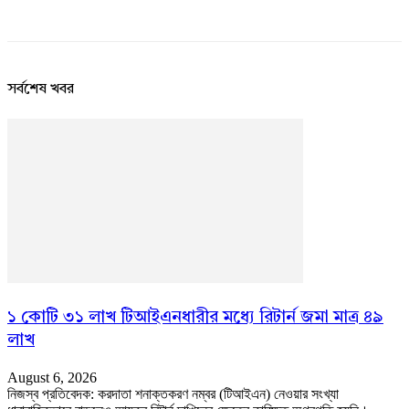
সর্বশেষ খবর
১ কোটি ৩১ লাখ টিআইএনধারীর মধ্যে রিটার্ন জমা মাত্র ৪৯
লাখ
August 6, 2026
নিজস্ব প্রতিবেদক: করদাতা শনাক্তকরণ নম্বর (টিআইএন) নেওয়ার সংখ্যা