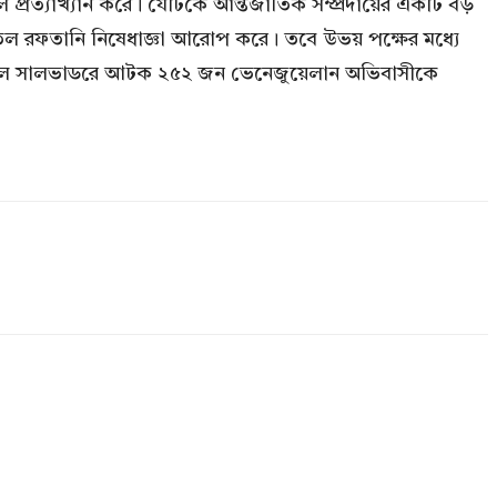
লে প্রত্যাখ্যান করে। যেটিকে আন্তর্জাতিক সম্প্রদায়ের একটি বড়
তেল রফতানি নিষেধাজ্ঞা আরোপ করে। তবে উভয় পক্ষের মধ্যে
ময়ে এল সালভাডরে আটক ২৫২ জন ভেনেজুয়েলান অভিবাসীকে