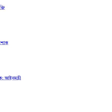
্তি
োশাক
 আইনমন্ত্রী