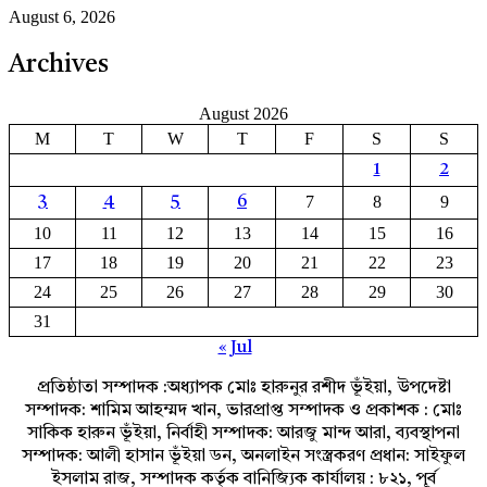
August 6, 2026
Archives
August 2026
M
T
W
T
F
S
S
1
2
7
8
9
3
4
5
6
10
11
12
13
14
15
16
17
18
19
20
21
22
23
24
25
26
27
28
29
30
31
« Jul
প্রতিষ্ঠাতা সম্পাদক :অধ্যাপক মোঃ হারুনুর রশীদ ভূঁইয়া, উপদেষ্টা
সম্পাদক: শামিম আহম্মদ খান, ভারপ্রাপ্ত সম্পাদক ও প্রকাশক : মোঃ
সাকিক হারুন ভূঁইয়া, নির্বাহী সম্পাদক: আরজু মান্দ আরা, ব্যবস্থাপনা
সম্পাদক: আলী হাসান ভূঁইয়া ডন, অনলাইন সংস্ত্রকরণ প্রধান: সাইফুল
ইসলাম রাজ, সম্পাদক কর্তৃক বানিজ্যিক কার্যালয় : ৮২১, পূর্ব