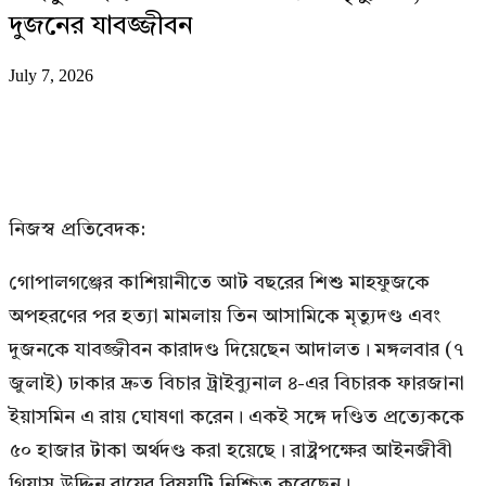
দুজনের যাবজ্জীবন
July 7, 2026
নিজস্ব প্রতিবেদক:
গোপালগঞ্জের কাশিয়ানীতে আট বছরের শিশু মাহফুজকে
অপহরণের পর হত্যা মামলায় তিন আসামিকে মৃত্যুদণ্ড এবং
দুজনকে যাবজ্জীবন কারাদণ্ড দিয়েছেন আদালত। মঙ্গলবার (৭
জুলাই) ঢাকার দ্রুত বিচার ট্রাইব্যুনাল ৪-এর বিচারক ফারজানা
ইয়াসমিন এ রায় ঘোষণা করেন। একই সঙ্গে দণ্ডিত প্রত্যেককে
৫০ হাজার টাকা অর্থদণ্ড করা হয়েছে। রাষ্ট্রপক্ষের আইনজীবী
গিয়াস উদ্দিন রায়ের বিষয়টি নিশ্চিত করেছেন।