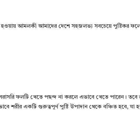
 সমৃদ্ধ হওয়ায় আমলকী আমাদের দেশে সহজলভ্য সবচেয়ে পুষ্টিকর ফ
াসরি ফলটি খেতে পছন্দ না করলে এভাবে খেতে পারেন। তবে রস
ীর একটি গুরুত্বপূর্ণ পুষ্টি উপাদান থেকে বঞ্চিত হবে, যা হজম এব