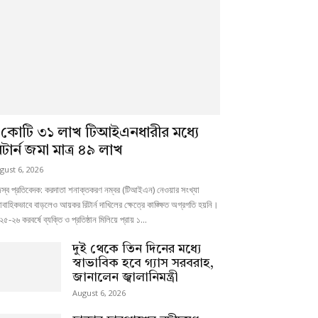
 কোটি ৩১ লাখ টিআইএনধারীর মধ্যে
িটার্ন জমা মাত্র ৪৯ লাখ
gust 6, 2026
জস্ব প্রতিবেদক: করদাতা শনাক্তকরণ নম্বর (টিআইএন) নেওয়ার সংখ্যা
াবাহিকভাবে বাড়লেও আয়কর রিটার্ন দাখিলের ক্ষেত্রে কাঙ্ক্ষিত অগ্রগতি হয়নি।
৫-২৬ করবর্ষে ব্যক্তি ও প্রতিষ্ঠান মিলিয়ে প্রায় ১...
দুই থেকে তিন দিনের মধ্যে
স্বাভাবিক হবে গ্যাস সরবরাহ,
জানালেন জ্বালানিমন্ত্রী
August 6, 2026