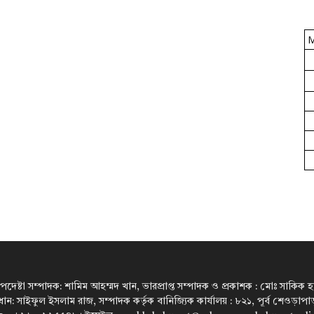
উপদেষ্টা সম্পাদক: শামিম আহম্মদ খান, ভারপ্রাপ্ত সম্পাদক ও প্রকাশক : মোঃ সাকিক হারু
রধান: সাইফুল ইসলাম রাজ, সম্পাদক কর্তৃক বানিজ্যিক কার্যালয় : ৮২১, পূর্ব শেওড়া