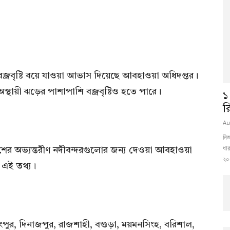
জ্রবৃষ্টি বয়ে যাওয়া আভাস দিয়েছে আবহাওয়া অধিদপ্তর।
স্থায়ী ঝড়ের পাশাপাশি বজ্রবৃষ্টিও হতে পারে।
১
র
Au
নি
ধার
দেশের অভ্যন্তরীণ নদীবন্দরগুলোর জন্য দেওয়া আবহাওয়া
২০২
 এই তথ্য।
ে রংপুর, দিনাজপুর, রাজশাহী, বগুড়া, ময়মনসিংহ, বরিশাল,