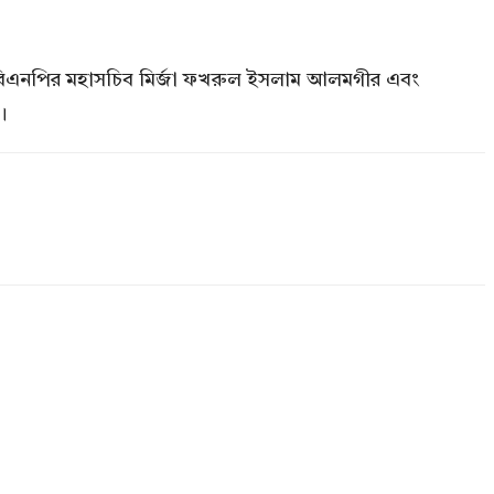
য়ে বিএনপির মহাসচিব মির্জা ফখরুল ইসলাম আলমগীর এবং
।