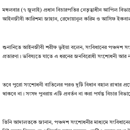
মঙ্গলবার (৭ জুলাই) প্রধান বিচারপতির নেতৃত্বাধীন আপিল বিভ
আইনজীবী কারিশমা জাহান, রেদোয়ানুল করিম ও আসিফ ইকবাল। ম
শুনানিতে আইনজীবী শরীফ ভূইয়া বলেন, সংবিধানের পঞ্চদশ সংশ
প্রতারণা। ভবিষ্যতে যাতে এ ধরনের জনবিরোধী সংশোধনী আর না 
তবে পুরো সংশোধনী বাতিলের পরও দুটি বিধান বহাল রাখার প্রয়
থাকবে না। সংসদ পুনরায় এটি প্রবর্তন না করা পর্যন্ত বিচার বিভাগ
তিনি আদালতকে জানান, পঞ্চদশ সংশোধনীর মাধ্যমে সংবিধানের ৯৬ 