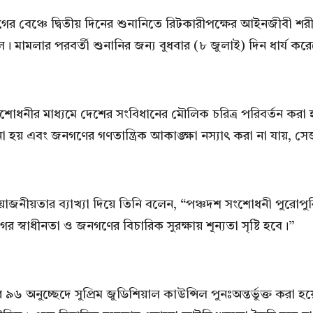
াগের বেঞ্চে দ্বিতীয় দিনের শুনানিতে রিটকারীপক্ষের আইনজীবী শর
ামলার পরবর্তী শুনানির জন্য বুধবার (৮ জুলাই) দিন ধার্য 
োধনীর মাধ্যমে দেশের সংবিধানের মৌলিক চরিত্র পরিবর্তন করা 
হয় এবং জনগণের গণতান্ত্রিক আকাঙ্ক্ষা নস্যাৎ করা না যায়, স
োজনীয়তার ব্যাখ্যা দিয়ে তিনি বলেন, “পঞ্চদশ সংশোধনী পুরোপু
ের স্বাধীনতা ও জনগণের বিচারিক সুরক্ষায় শূন্যতা সৃষ্টি হবে।”
অনুচ্ছেদে সুপ্রিম জুডিশিয়াল কাউন্সিল পুনঃঅন্তর্ভুক্ত করা হ