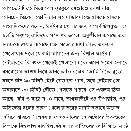
আপডেট দিতে গিয়ে বেশ ফুরফুরে মেজাজে দেখা যায়
আনচেলত্তিকে। ইতালিয়ান এই মাস্টারমাইন্ড হাসতে হাসতে
সাংবাদিকদের বলেন, ‘নেইমার খেলার জন্য সম্পূর্ণ উপযুক্ত। সে
চলতি সপ্তাহে বাকিদের সঙ্গে খুব ভালো অনুশীলন করেছে এবং
নিজেকে প্রস্তুত করেছে। ওর মতো কোয়ালিটির একজন
খেলোয়াড় দলে ফেরাটা আমাদের জন্য বিশাল স্বস্তির।’
নেইমারকে কি শুরু থেকেই খেলানো হবে? এমন প্রশ্নের জবাবে
রসবোধের আশ্রয় নিয়ে আনচেলত্তি বলেন, ‘আমি নিজে বুড়ো
বয়সে যদি ৯০ মিনিট হেঁটে বেড়াতে পারি, তবে নেইমার তো
অনায়াসে ৯০ মিনিট দৌড়ে খেলতে পারবে! সে একদম ঠিক
আছে। যদি ও মাঠে না-ও নামে, ডাগআউটে ওর উপস্থিতি, ওর
অভিজ্ঞতা দলের তরুণ খেলোয়াড়দের মানসিকভাবে অনেক
এগিয়ে রাখবে।’ শেষবার ২০২৩ সালের ১৭ অক্টোবর উরুগুয়ের
বিপক্ষে বিশ্বকাপ বাছাইপর্বের ম্যাচে ব্রাজিলের জার্সি গায়ে মাঠে