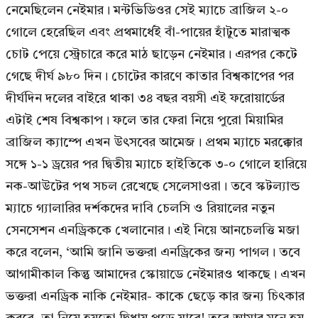
নেমেছিলেন নেইমার। মন্টভিডিওর সেই ম্যাচে ব্রাজিল ২-০
গোলে হেরেছিল এবং প্রথমার্ধেই বাঁ-পায়ের হাঁটুতে মারাত্মক
চোট পেয়ে স্ট্রেচারে করে মাঠ ছাড়েন নেইমার। এরপর কেটে
গেছে দীর্ঘ ৯৮০ দিন। চোটের কারণে কাতার বিশ্বকাপের পর
দীর্ঘদিন দলের বাইরে থাকা ৩৪ বছর বয়সী এই ফরোয়ার্ডের
এটাই শেষ বিশ্বকাপ। ফলে তার ফেরা নিয়ে পুরো মিয়ামির
ব্রাজিল ক্যাম্পে এখন উৎসবের আমেজ। প্রথম ম্যাচে মরক্কোর
সঙ্গে ১-১ ড্রয়ের পর দ্বিতীয় ম্যাচে হাইতিকে ৩-০ গোলে হারিয়ে
নক-আউটের পথ সচল রেখেছে সেলেসাওরা। তবে স্কটল্যান্ড
ম্যাচে গ্যালারির দর্শকদের দাবি চেলসি ও রিয়ালের নতুন
সেনসেশন এনড্রিককে খেলানোর। এই নিয়ে আনচেলত্তি মজা
করে বলেন, ‘আমি জানি ভক্তরা এনড্রিকের জন্য পাগল। তবে
আগামীকাল কিন্তু আমাদের স্কোয়াডে নেইমারও থাকছে। এখন
ভক্তরা এনড্রিক নাকি নেইমার- কাকে ছেড়ে কার জন্য চিৎকার