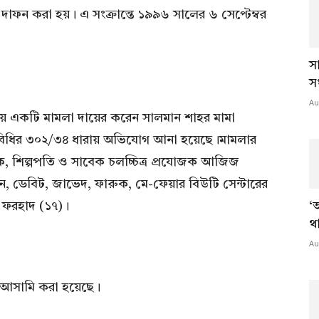
 দাফন করা হয়। এ সংক্রান্তে ১৯৯৬ সালের ৬ সেপ্টেম্বর
স
স
Au
ায় একটি মামলা দায়ের করেন সালমান শাহর মামা
-বিধির ৩০২/৩৪ ধারায় অভিযোগ আনা হয়েছে।মামলার
 হক, শিল্পপতি ও সাবেক চলচ্চিত্র প্রযোজক আজিজ
, ডেবিট, জাভেদ, ফারুক, মে-ফেয়ার বিউটি সেন্টারের
দ ফরহাদ (১৭)।
‘
থ
Au
আসামি করা হয়েছে।