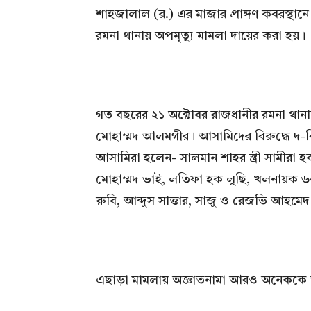
শাহজালাল (র.) এর মাজার প্রাঙ্গণ কবরস্থানে
রমনা থানায় অপমৃত্যু মামলা দায়ের করা হয়।
গত বছরের ২১ অক্টোবর রাজধানীর রমনা থান
মোহাম্মদ আলমগীর। আসামিদের বিরুদ্ধে দ
আসামিরা হলেন- সালমান শাহর স্ত্রী সামীরা
মোহাম্মদ ভাই, লতিফা হক লুছি, খলনায়ক ডন
রুবি, আব্দুস সাত্তার, সাজু ও রেজভি আহমে
এছাড়া মামলায় অজ্ঞাতনামা আরও অনেককে 