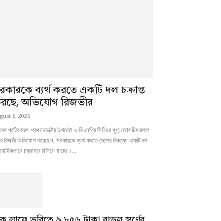
রকারকে ব্যর্থ করতে একটি দল চক্রান্ত
রছে, অভিযোগ রিজভীর
gust 6, 2026
স্ব প্রতিবেদক: প্রধানমন্ত্রীর উপদেষ্টা ও বিএনপির সিনিয়র যুগ্ম মহাসচিব রুহুল
র রিজভী অভিযোগ করেছেন, সরকারকে ব্যর্থ করতে দেশের বিরুদ্ধে একটি দল
াবাহিকভাবে চক্রান্ত চালিয়ে যাচ্ছে।...
ক লাফে ভরিতে ৯,৮৫৬ টাকা বাড়ল স্বর্ণের