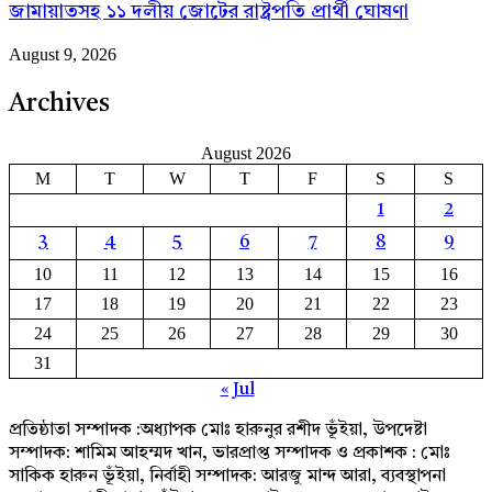
জামায়াতসহ ১১ দলীয় জোটের রাষ্ট্রপতি প্রার্থী ঘোষণা
August 9, 2026
Archives
August 2026
M
T
W
T
F
S
S
1
2
3
4
5
6
7
8
9
10
11
12
13
14
15
16
17
18
19
20
21
22
23
24
25
26
27
28
29
30
31
« Jul
প্রতিষ্ঠাতা সম্পাদক :অধ্যাপক মোঃ হারুনুর রশীদ ভূঁইয়া, উপদেষ্টা
সম্পাদক: শামিম আহম্মদ খান, ভারপ্রাপ্ত সম্পাদক ও প্রকাশক : মোঃ
সাকিক হারুন ভূঁইয়া, নির্বাহী সম্পাদক: আরজু মান্দ আরা, ব্যবস্থাপনা