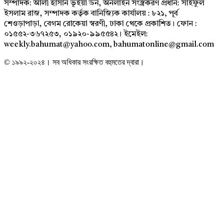
সম্পাদক: আলী হাসান ভূঁইয়া ডন, অনলাইন সংস্ত্রকরণ প্রধান: সাইফুল
ইসলাম রাজ, সম্পাদক কর্তৃক বানিজ্যিক কার্যালয় : ৮২১, পূর্ব
শেওড়াপাড়া, বেগম রোকেয়া স্বরণী, ঢাকা থেকে প্রকাশিত। ফোন :
০১৫৫২-৩৬৭২৫৩, ০১৯২০-৯৯৫৫৪২। ইমেইল:
weekly.bahumat@yahoo.com, bahumatonline@gmail.com
© ১৯৯২-২০২৪। সব অধিকার সংরক্ষিত বহুমতের দ্বারা।