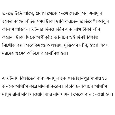
তদন্তে উঠে আসে, প্রবাস থেকে দেশে ফেরার পর এনামুল
হকের কাছে বিভিন্ন সময় টাকা দাবি করতেন প্রতিবেশী আবুল
কালাম আজাদ। ঘটনার দিনও তিনি এক লাখ টাকা দাবি
করেন। টাকা দিতে অস্বীকৃতি জানালে ওই দিনই রিফাত
নিখোঁজ হয়। পরে তদন্তে অপহরণ, মুক্তিপণ দাবি, হত্যা এবং
মরদেহ গুমের অভিযোগ প্রমাণিত হয়।
এ ঘটনায় রিফাতের বাবা এনামুল হক শাজাহানপুর থানায় ১১
জনকে আসামি করে মামলা করেন। বিচার চলাকালে আসামি
মাসুদ রানা মারা যাওয়ায় তার নাম মামলা থেকে বাদ দেওয়া হয়।