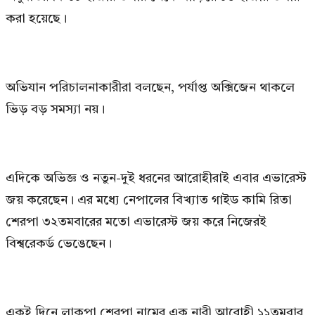
করা হয়েছে।
অভিযান পরিচালনাকারীরা বলছেন, পর্যাপ্ত অক্সিজেন থাকলে
ভিড় বড় সমস্যা নয়।
এদিকে অভিজ্ঞ ও নতুন-দুই ধরনের আরোহীরাই এবার এভারেস্ট
জয় করেছেন। এর মধ্যে নেপালের বিখ্যাত গাইড কামি রিতা
শেরপা ৩২তমবারের মতো এভারেস্ট জয় করে নিজেরই
বিশ্বরেকর্ড ভেঙেছেন।
একই দিনে লাকপা শেরপা নামের এক নারী আরোহী ১১তমবার