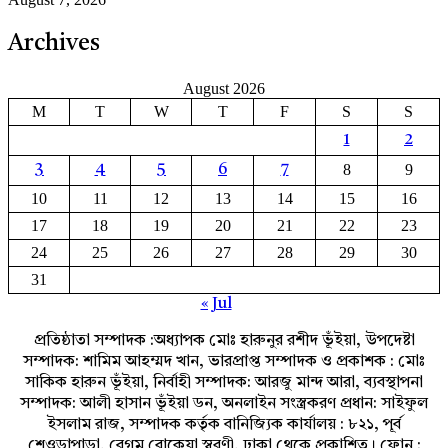
Archives
August 2026
M
T
W
T
F
S
S
1
2
8
9
3
4
5
6
7
10
11
12
13
14
15
16
17
18
19
20
21
22
23
24
25
26
27
28
29
30
31
« Jul
প্রতিষ্ঠাতা সম্পাদক :অধ্যাপক মোঃ হারুনুর রশীদ ভূঁইয়া, উপদেষ্টা
সম্পাদক: শামিম আহম্মদ খান, ভারপ্রাপ্ত সম্পাদক ও প্রকাশক : মোঃ
সাকিক হারুন ভূঁইয়া, নির্বাহী সম্পাদক: আরজু মান্দ আরা, ব্যবস্থাপনা
সম্পাদক: আলী হাসান ভূঁইয়া ডন, অনলাইন সংস্ত্রকরণ প্রধান: সাইফুল
ইসলাম রাজ, সম্পাদক কর্তৃক বানিজ্যিক কার্যালয় : ৮২১, পূর্ব
শেওড়াপাড়া, বেগম রোকেয়া স্বরণী, ঢাকা থেকে প্রকাশিত। ফোন :