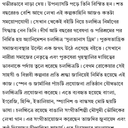
গভীরভাবে নাড়া দেয়। উপন্যাসটি পড়ে তিনি বিস্মিত হন। শত
বছরেরও বেশি আগে লেখা এই কল্পকাহিনি আজও কতটা
সময়োপযোগী। সেখান থেকেই বইটি নিয়ে চলচ্চিত্র নির্মাণের
সিদ্ধান্ত নেন তিনি। দীর্ঘ আট বছরের গবেষণা ও পরিশ্রমের পর
নির্মিত হয় অ্যানিমেশন চলচ্চিত্র ‘সুলতানাস ড্রিম’। পুরুষতান্ত্রিক
সমাজব্যবস্থার উল্টো এক জগৎ উঠে এসেছে বইতে। সেখানে
নারীরা সমাজের নেতৃত্বে এবং পুরুষেরা গৃহস্থালির দায়িত্বের
ভাবনাকে পর্দায় তুলে ধরেছে চলচ্চিত্রটি। বেগম রোকেয়ার সেই
সাহসী ও বিপ্লবী কল্পনার প্রতি শ্রদ্ধা জানিয়েই নির্মিত হয়েছে এই
কাজ। স্পেন ও জার্মানির পাঁচটি প্রযোজনা প্রতিষ্ঠান যৌথভাবে
চলচ্চিত্রটি প্রযোজনা করেছে। এতে ব্যবহৃত হয়েছে বাংলা,
ইংরেজি, হিন্দি, ইতালিয়ান, স্প্যানিশ ও বাস্কসহ মোট ছয়টি
ভাষা। চলচ্চিত্রে রয়েছে বাঙালি সংগীতশিল্পী মৌসুমী ভৌমিকের
লেখা গান। এর সংগীতায়োজন করেছেন তাজদির জুনায়েদ এবং