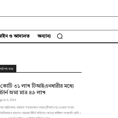
আইন ও আদালত
অন্যান্য
সর্বশেষ খবর
 কোটি ৩১ লাখ টিআইএনধারীর মধ্যে
িটার্ন জমা মাত্র ৪৯ লাখ
gust 6, 2026
জস্ব প্রতিবেদক: করদাতা শনাক্তকরণ নম্বর (টিআইএন) নেওয়ার সংখ্যা
াবাহিকভাবে বাড়লেও আয়কর রিটার্ন দাখিলের ক্ষেত্রে কাঙ্ক্ষিত অগ্রগতি হয়নি।