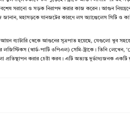
্বংসাবশেষ সরানো ও সড়ক নিরাপদ করার কাজ করেন। আগুন নিয়ন্ত্র
্টজ জানান, মহাসড়কে যানজটের কারণে লস অ্যাঞ্জেলেস সিটি ও কাউন্ট
আয়ন ব্যাটারি থেকে আগুনের সূত্রপাত হয়েছে, যেগুলো খুব সহজেই
র লজিস্টিকস (থার্ড-পার্টি ৩পিএল) সেমি-ট্রাকে। তিনি লেখেন
লো প্রতিস্থাপন করার চেষ্টা করব। এটি অত্যন্ত দুর্ভাগ্যজনক এক