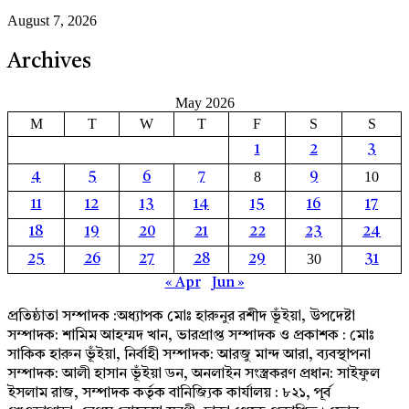
August 7, 2026
Archives
May 2026
M
T
W
T
F
S
S
1
2
3
8
10
4
5
6
7
9
11
12
13
14
15
16
17
18
19
20
21
22
23
24
30
25
26
27
28
29
31
« Apr
Jun »
প্রতিষ্ঠাতা সম্পাদক :অধ্যাপক মোঃ হারুনুর রশীদ ভূঁইয়া, উপদেষ্টা
সম্পাদক: শামিম আহম্মদ খান, ভারপ্রাপ্ত সম্পাদক ও প্রকাশক : মোঃ
সাকিক হারুন ভূঁইয়া, নির্বাহী সম্পাদক: আরজু মান্দ আরা, ব্যবস্থাপনা
সম্পাদক: আলী হাসান ভূঁইয়া ডন, অনলাইন সংস্ত্রকরণ প্রধান: সাইফুল
ইসলাম রাজ, সম্পাদক কর্তৃক বানিজ্যিক কার্যালয় : ৮২১, পূর্ব