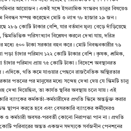
া ও সেমিনার আয়োজন। একই সঙ্গে ইসলামিক সংস্করণ চালুর বিষয়েও
কিমে নিবন্ধন সম্পন্ন করেছেন মোট ৩ লাখ ৭৮ হাজার ২৯ জন।
ে ২৮৬ কোটি টাকার বেশি, যার বর্তমান মূল্য বেড়ে দাঁড়িয়েছে
কিমভিত্তিক পরিসংখ্যান বিশ্লেষণ করলে দেখা যায়, দরিদ্র
, এর মধ্যে ৫০০ টাকা সরকার বহন করে। মোট নিবন্ধনকারীর ৭৬
জমা পড়া চাঁদার পরিমাণ ১২২ কোটি টাকার বেশি। কৃষক, শ্রমিক,
য়া চাঁদার পরিমাণ প্রায় ৭৫ কোটি টাকা। বিদেশে অবস্থানরত
র বেশি। এদিকে, গতি কমে যাওয়ার পেছনে রাজনৈতিক অস্থিরতার
ার পতনের পর মানুষের মধ্যে সন্দেহ দেখা দেয় যে স্কিমটি চালু
হ দেখা দিয়েছিল, তা কার্যত স্থবির অবস্থায় চলে যায়। এই
্যাংকের কর্মকর্তা-কর্মচারীদের প্রগতি স্কিমে অন্তর্ভুক্ত করার
েস্ক স্থাপন করতে হবে এবং বেসরকারি ব্যাংকের কর্মীদেরও
মিক ও কর্মচারী অবসর-পরবর্তী কোনো নিরাপত্তা পান না। প্রগতি
ায় ৪ কোটি পরিবারের অন্তত একজন সদস্যকে সর্বজনীন পেনশনের