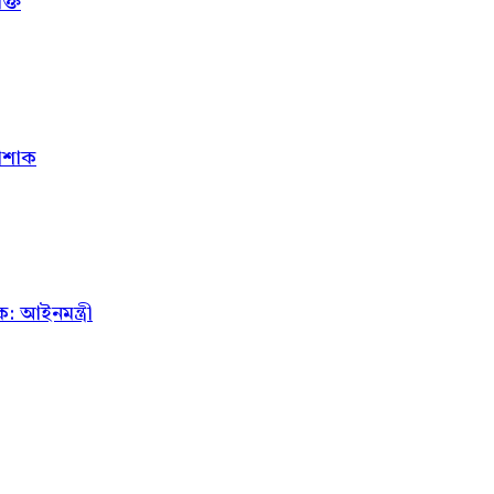
্তি
োশাক
 আইনমন্ত্রী