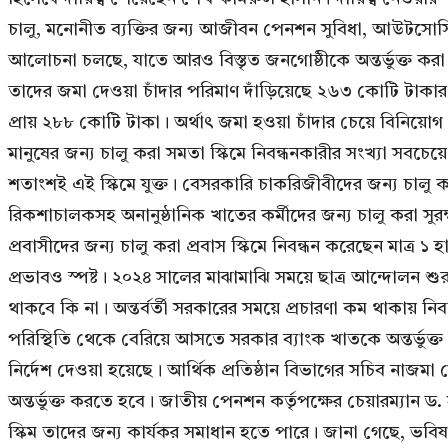
চালু, মনোনীত ব্যক্তির জন্য আজীবন পেনশন সুবিধা, আউটসোর্সি
আলোচনা চলছে, যাতে আরও বিস্তৃত জনগোষ্ঠীকে অন্তর্ভুক্ত করা 
তাদের জমা দেওয়া চাঁদার পরিমাণ দাঁড়িয়েছে ২৬৩ কোটি টাকার ব
প্রায় ২৮৮ কোটি টাকা। অর্থাৎ জমা হওয়া চাঁদার চেয়ে বিনিয়োগ 
মানুষের জন্য চালু করা সমতা স্কিমে নিবন্ধনকারীর সংখ্যা সব
শতাংশই এই স্কিমে যুক্ত। বেসরকারি চাকরিজীবীদের জন্য চালু ক
রিকশাচালকসহ অনানুষ্ঠানিক খাতের কর্মীদের জন্য চালু করা সুর
প্রবাসীদের জন্য চালু করা প্রবাস স্কিমে নিবন্ধন করেছেন মাত
প্রভাবও স্পষ্ট। ২০২৪ সালের মাঝামাঝি সময়ে ছাত্র আন্দোলন শ
থাকবে কি না। অন্তর্বর্তী সরকারের সময়ে প্রচারণা কম থাকায় ন
পরিস্থিতি থেকে বেরিয়ে আসতে সরকার ব্যাংক খাতকে অন্তর্ভুক্ত কর
নির্দেশ দেওয়া হয়েছে। আর্থিক প্রতিষ্ঠান বিভাগের সচিব নাজমা
অন্তর্ভুক্ত করতে হবে। জাতীয় পেনশন কর্তৃপক্ষের চেয়ারম্যান ড
স্কিম তাদের জন্য কার্যকর সমাধান হতে পারে। জানা গেছে, ভবি