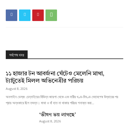
সর্বশেষ খবর
১১ হাজার টন আবর্জনা ঘেঁটেও মেলেনি মাথা,
ট্যাটুতেই মিলল অভিনেত্রীর পরিচয়
August 8, 2026
অনলাইন ডেস্ক: চেন্নাইয়ের বিভিন্ন জায়গা থেকে এক নারীর খণ্ড-বিখণ্ড দেহাবশেষ উদ্ধারের পর
প্রায় অন্ধকারে ছিল তদন্ত। মাথা ও বাঁ হাত না থাকায় পরিচয় শনাক্ত করা...
‘ভীষণ ভয় লাগছে’
August 8, 2026