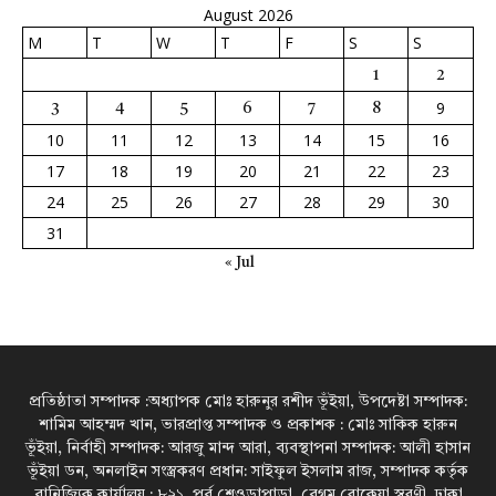
August 2026
M
T
W
T
F
S
S
1
2
9
3
4
5
6
7
8
10
11
12
13
14
15
16
17
18
19
20
21
22
23
24
25
26
27
28
29
30
31
« Jul
প্রতিষ্ঠাতা সম্পাদক :অধ্যাপক মোঃ হারুনুর রশীদ ভূঁইয়া, উপদেষ্টা সম্পাদক:
শামিম আহম্মদ খান, ভারপ্রাপ্ত সম্পাদক ও প্রকাশক : মোঃ সাকিক হারুন
ভূঁইয়া, নির্বাহী সম্পাদক: আরজু মান্দ আরা, ব্যবস্থাপনা সম্পাদক: আলী হাসান
ভূঁইয়া ডন, অনলাইন সংস্ত্রকরণ প্রধান: সাইফুল ইসলাম রাজ, সম্পাদক কর্তৃক
বানিজ্যিক কার্যালয় : ৮২১, পূর্ব শেওড়াপাড়া, বেগম রোকেয়া স্বরণী, ঢাকা