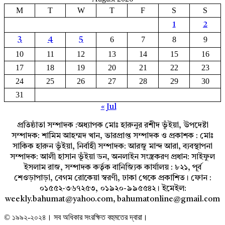
M
T
W
T
F
S
S
1
2
6
7
8
9
3
4
5
10
11
12
13
14
15
16
17
18
19
20
21
22
23
24
25
26
27
28
29
30
31
« Jul
প্রতিষ্ঠাতা সম্পাদক :অধ্যাপক মোঃ হারুনুর রশীদ ভূঁইয়া, উপদেষ্টা
সম্পাদক: শামিম আহম্মদ খান, ভারপ্রাপ্ত সম্পাদক ও প্রকাশক : মোঃ
সাকিক হারুন ভূঁইয়া, নির্বাহী সম্পাদক: আরজু মান্দ আরা, ব্যবস্থাপনা
সম্পাদক: আলী হাসান ভূঁইয়া ডন, অনলাইন সংস্ত্রকরণ প্রধান: সাইফুল
ইসলাম রাজ, সম্পাদক কর্তৃক বানিজ্যিক কার্যালয় : ৮২১, পূর্ব
শেওড়াপাড়া, বেগম রোকেয়া স্বরণী, ঢাকা থেকে প্রকাশিত। ফোন :
০১৫৫২-৩৬৭২৫৩, ০১৯২০-৯৯৫৫৪২। ইমেইল:
weekly.bahumat@yahoo.com, bahumatonline@gmail.com
© ১৯৯২-২০২৪। সব অধিকার সংরক্ষিত বহুমতের দ্বারা।