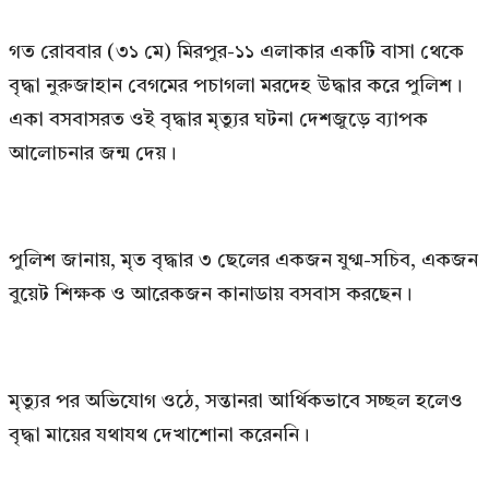
গত রোববার (৩১ মে) মিরপুর-১১ এলাকার একটি বাসা থেকে
বৃদ্ধা নুরুজাহান বেগমের পচাগলা মরদেহ উদ্ধার করে পুলিশ।
একা বসবাসরত ওই বৃদ্ধার মৃত্যুর ঘটনা দেশজুড়ে ব্যাপক
আলোচনার জন্ম দেয়।
পুলিশ জানায়, মৃত বৃদ্ধার ৩ ছেলের একজন যুগ্ম-সচিব, একজন
বুয়েট শিক্ষক ও আরেকজন কানাডায় বসবাস করছেন।
মৃত্যুর পর অভিযোগ ওঠে, সন্তানরা আর্থিকভাবে সচ্ছল হলেও
বৃদ্ধা মায়ের যথাযথ দেখাশোনা করেননি।