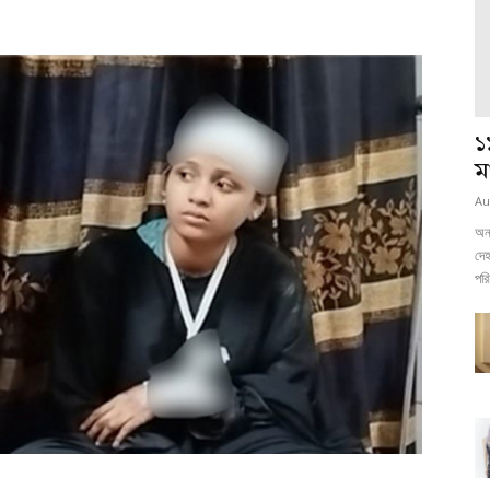
১
ম
Au
অনল
দেহ
পরি