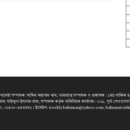
উপদেষ্টা সম্পাদক: শামিম আহম্মদ খান, ভারপ্রাপ্ত সম্পাদক ও প্রকাশক : মোঃ সাকিক হারু
রধান: সাইফুল ইসলাম রাজ, সম্পাদক কর্তৃক বানিজ্যিক কার্যালয় : ৮২১, পূর্ব শেওড়া
, ০১৯২০-৯৯৫৫৪২। ইমেইল: weekly.bahumat@yahoo.com, bahumatonl