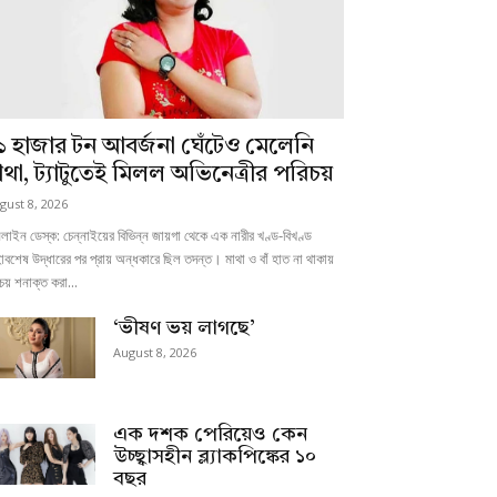
১ হাজার টন আবর্জনা ঘেঁটেও মেলেনি
াথা, ট্যাটুতেই মিলল অভিনেত্রীর পরিচয়
gust 8, 2026
াইন ডেস্ক: চেন্নাইয়ের বিভিন্ন জায়গা থেকে এক নারীর খণ্ড-বিখণ্ড
াবশেষ উদ্ধারের পর প্রায় অন্ধকারে ছিল তদন্ত। মাথা ও বাঁ হাত না থাকায়
চয় শনাক্ত করা...
‘ভীষণ ভয় লাগছে’
August 8, 2026
এক দশক পেরিয়েও কেন
উচ্ছ্বাসহীন ব্ল্যাকপিঙ্কের ১০
বছর