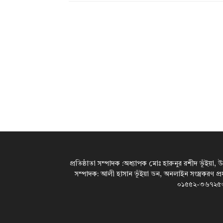
প্রতিষ্ঠাতা সম্পাদক :অধ্যাপক মোঃ হারুনুর রশীদ ভূঁইয়া, 
সম্পাদক: আলী হাসান ভূঁইয়া ডন, অনলাইন সংস্ত্রকরণ প্
০১৫৫২-৩৬৭২৫৩