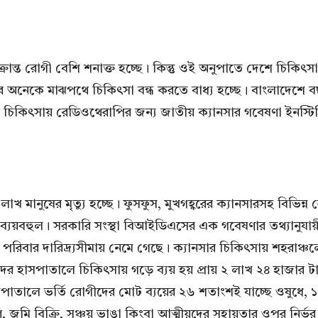
ারে আক্রান্ত রোগী বেশি শনাক্ত হচ্ছে। কিন্তু ওই অনুপাতে দেশে 
েকে মাঝপথে চিকিৎসা বন্ধ করতে বাধ্য হচ্ছে। বাংলাদেশে বছর
ার চিকিৎসায় রেডিওথেরাপির জন্য জাতীয় ক্যানসার গবেষণা ইনস্টি
খ মানুষের মৃত্যু হচ্ছে। ফুসফুস, মুখগহ্বরের ক্যানসারসহ বিভিন্ন র
ব্যয়বহুল। সরকারি সংস্থা বিআইডিএসের এক গবেষণার তথ্যানুযায়ী 
হু পরিবার দারিদ্র্যসীমায় নেমে গেছে। ক্যানসার চিকিৎসায় শহরা
ীদের হাসপাতালে চিকিৎসায় গড়ে ব্যয় হয় প্রায় ২ লাখ ২৪ হাজার টাক
াসপাতালে ভর্তি রোগীদের মোট ব্যয়ের ২৬ শতাংশই যাচ্ছে ওষুধে, 
 জমি বিক্রি, সঞ্চয় ভাঙা কিংবা আত্মীয়দের সহায়তার ওপর নির্ভ