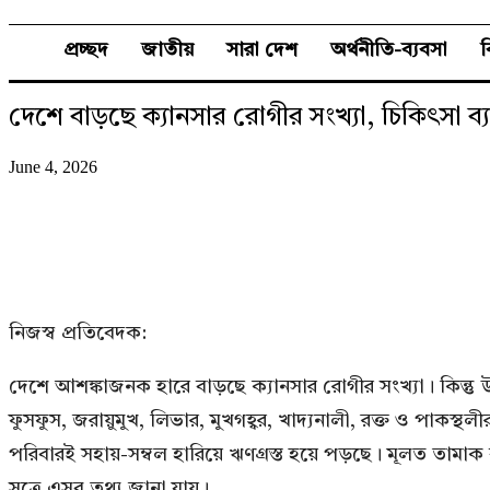
প্রচ্ছদ
জাতীয়
সারা দেশ
অর্থনীতি-ব্যবসা
দেশে বাড়ছে ক্যানসার রোগীর সংখ্যা, চিকিৎসা ব্
June 4, 2026
নিজস্ব প্রতিবেদক:
দেশে আশঙ্কাজনক হারে বাড়ছে ক্যানসার রোগীর সংখ্যা। কিন্তু উচ
ফুসফুস, জরায়ুমুখ, লিভার, মুখগহ্বর, খাদ্যনালী, রক্ত ও পাক
পরিবারই সহায়-সম্বল হারিয়ে ঋণগ্রস্ত হয়ে পড়ছে। মূলত তামাক ব্
সূত্রে এসব তথ্য জানা যায়।