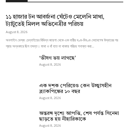
১১ হাজার টন আবর্জনা ঘেঁটেও মেলেনি মাথা,
ট্যাটুতেই মিলল অভিনেত্রীর পরিচয়
August 8, 2026
অনলাইন ডেস্ক: চেন্নাইয়ের বিভিন্ন জায়গা থেকে এক নারীর খণ্ড-বিখণ্ড দেহাবশেষ উদ্ধারের পর
প্রায় অন্ধকারে ছিল তদন্ত। মাথা ও বাঁ হাত না থাকায় পরিচয় শনাক্ত করা...
‘ভীষণ ভয় লাগছে’
August 8, 2026
এক দশক পেরিয়েও কেন উচ্ছ্বাসহীন
ব্ল্যাকপিঙ্কের ১০ বছর
August 8, 2026
অন্তরঙ্গ দৃশ্যে আপত্তি, শেষ পর্যন্ত সিনেমা
ছাড়তে হয় নীহারিকাকে
August 8, 2026