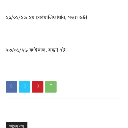
২১/০১/২৬ ২য় কোয়ালিফায়ার, সন্ধ্যা ৬টা
২৩/০১/২৬ ফাইনাল, সন্ধ্যা ৭টা
সর্বশেষ খবর