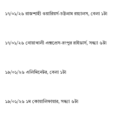
১৭/০১/২৬ রাজশাহী ওয়ারিয়র্স-চট্টগ্রাম রয়্যালস, বেলা ১টা
১৭/০১/২৬ নোয়াখালী এক্সপ্রেস-রংপুর রাইডার্স, সন্ধ্যা ৬টা
১৯/০১/২৬ এলিমিনেটর, বেলা ১টা
১৯/০১/২৬ ১ম কোয়ালিফায়ার, সন্ধ্যা ৬টা