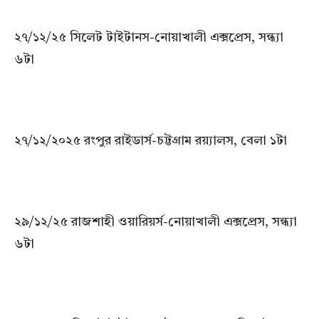
২৭/১২/২৫ সিলেট টাইটানস-নোয়াখালী এক্সপ্রেস, সন্ধ্যা
৬টা
২৭/১২/২০২৫ রংপুর রাইডার্স-চট্টগ্রাম রয়্যালস, বেলা ১টা
২৯/১২/২৫ রাজশাহী ওয়ারিয়র্স-নোয়াখালী এক্সপ্রেস, সন্ধ্যা
৬টা