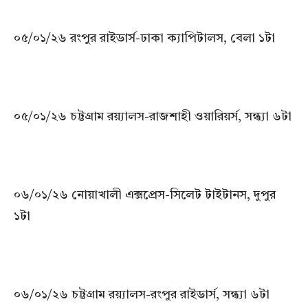
০৫/০১/২৬ রংপুর রাইডার্স-ঢাকা ক্যাপিটালস, বেলা ১টা
০৫/০১/২৬ চট্টগ্রাম রয়্যালস-রাজশাহী ওয়ারিয়র্স, সন্ধ্যা ৬টা
০৬/০১/২৬ নোয়াখালী এক্সপ্রেস-সিলেট টাইটানস, দুপুর
১টা
০৬/০১/২৬ চট্টগ্রাম রয়্যালস-রংপুর রাইডার্স, সন্ধ্যা ৬টা