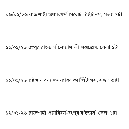
০৯/০১/২৬ রাজশাহী ওয়ারিয়র্স-সিলেট টাইটানস, সন্ধ্যা ৭টা
১১/০১/২৬ রংপুর রাইডার্স-নোয়াখালী এক্সপ্রেস, বেলা ১টা
১১/০১/২৬ চট্টগ্রাম রয়্যালস-ঢাকা ক্যাপিটালস, সন্ধ্যা ৬টা
১২/০১/২৬ রাজশাহী ওয়ারিয়র্স-রংপুর রাইডার্স, বেলা ১টা