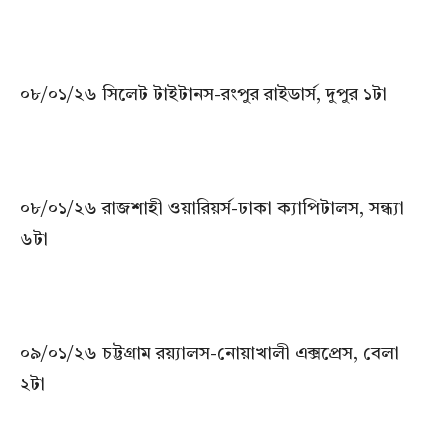
০৮/০১/২৬ সিলেট টাইটানস-রংপুর রাইডার্স, দুপুর ১টা
০৮/০১/২৬ রাজশাহী ওয়ারিয়র্স-ঢাকা ক্যাপিটালস, সন্ধ্যা
৬টা
০৯/০১/২৬ চট্টগ্রাম রয়্যালস-নোয়াখালী এক্সপ্রেস, বেলা
২টা