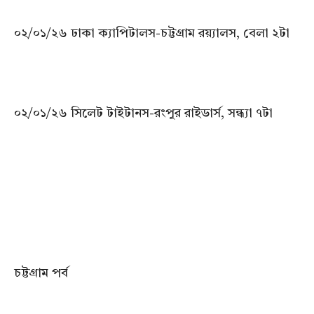
০২/০১/২৬ ঢাকা ক্যাপিটালস-চট্টগ্রাম রয়্যালস, বেলা ২টা
০২/০১/২৬ সিলেট টাইটানস-রংপুর রাইডার্স, সন্ধ্যা ৭টা
চট্টগ্রাম পর্ব