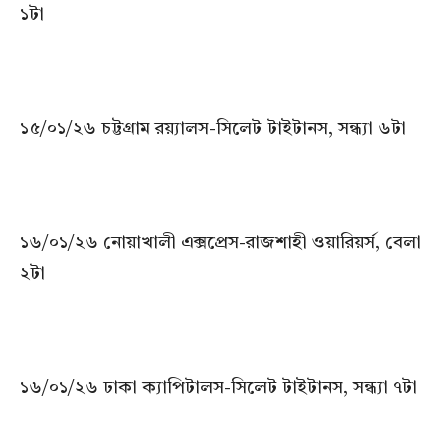
১টা
১৫/০১/২৬ চট্টগ্রাম রয়্যালস-সিলেট টাইটানস, সন্ধ্যা ৬টা
১৬/০১/২৬ নোয়াখালী এক্সপ্রেস-রাজশাহী ওয়ারিয়র্স, বেলা
২টা
১৬/০১/২৬ ঢাকা ক্যাপিটালস-সিলেট টাইটানস, সন্ধ্যা ৭টা