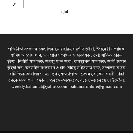
31
« Jul
প্রতিষ্ঠাতা সম্পাদক :অধ্যাপক মোঃ হারুনুর রশীদ ভূঁইয়া, উপদেষ্টা সম্পাদক:
শামিম আহম্মদ খান, ভারপ্রাপ্ত সম্পাদক ও প্রকাশক : মোঃ সাকিক হারুন
ভূঁইয়া, নির্বাহী সম্পাদক: আরজু মান্দ আরা, ব্যবস্থাপনা সম্পাদক: আলী হাসান
ভূঁইয়া ডন, অনলাইন সংস্ত্রকরণ প্রধান: সাইফুল ইসলাম রাজ, সম্পাদক কর্তৃক
বানিজ্যিক কার্যালয় : ৮২১, পূর্ব শেওড়াপাড়া, বেগম রোকেয়া স্বরণী, ঢাকা
থেকে প্রকাশিত। ফোন : ০১৫৫২-৩৬৭২৫৩, ০১৯২০-৯৯৫৫৪২। ইমেইল:
weekly.bahumat@yahoo.com, bahumatonline@gmail.com