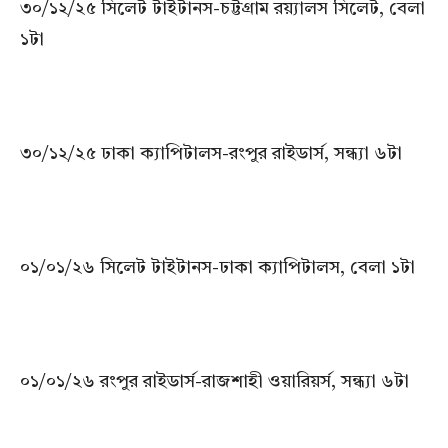
৩০/১২/২৫ সিলেট টাইটানস-চট্টগ্রাম রয়্যালস সিলেট, বেলা
১টা
৩০/১২/২৫ ঢাকা ক্যাপিটালস-রংপুর রাইডার্স, সন্ধ্যা ৬টা
০১/০১/২৬ সিলেট টাইটানস-ঢাকা ক্যাপিটালস, বেলা ১টা
০১/০১/২৬ রংপুর রাইডার্স-রাজশাহী ওয়ারিয়র্স, সন্ধ্যা ৬টা