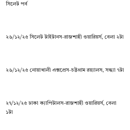
সিলেট পর্ব
২৬/১২/২৫ সিলেট টাইটানস-রাজশাহী ওয়ারিয়র্স, বেলা ২টা
২৬/১২/২৫ নোয়াখালী এক্সপ্রেস-চট্টগ্রাম রয়্যালস, সন্ধ্যা ৭টা
২৭/১২/২৫ ঢাকা ক্যাপিটালস-রাজশাহী ওয়ারিয়র্স, বেলা
১টা