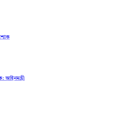
োশাক
 আইনমন্ত্রী