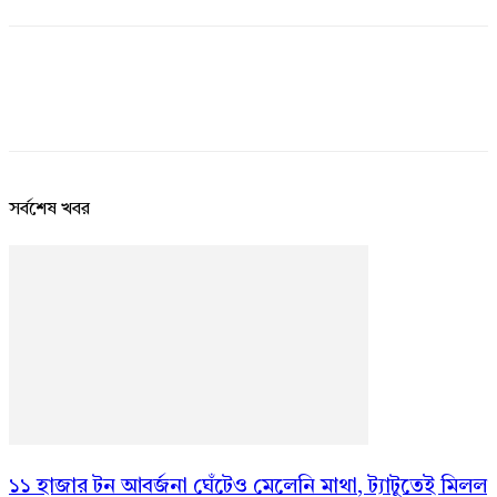
সর্বশেষ খবর
১১ হাজার টন আবর্জনা ঘেঁটেও মেলেনি মাথা, ট্যাটুতেই মিলল