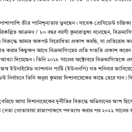
পাশাপাশি তীব্র পানিশূন্যতায় ভুগছেন। সাবেক প্রেসিডেন্ট চন্দ্রি
কল্পিত আক্রমণ।’ ৮০ বছর বয়সী কুমারাতুঙ্গা বলেছেন, বিক্রমাস
িরুদ্ধে আমার অকপট বিরোধিতা প্রকাশ করছি, যা প্রতিরোধ করা 
নান্তরিত করার কিছুক্ষণ আগে বিক্রমাসিংহের প্রতি সংহতি প্রকাশ
আখ্যা দিয়েছেন। তিনি ২০১৮ সালের অক্টোবরে বিক্রমাসিংহকে প্রধা
 নিজস্ব ইউনাইটেড ন্যাশনাল পার্টি (ইউএনপি) গত শনিবার জানিয়
েন্ট নির্বাচনে তিনি অনুরা কুমারা দিশানায়েকের কাছে হেরে যান। ক
কে বেরিয়ে আসা দিশানায়েকের দুর্নীতির বিরুদ্ধে অভিযানের অংশ 
েতা গোতাবায়া রাজাপাকসে পদত্যাগ করার পর ২০২২ সালের জুলাই