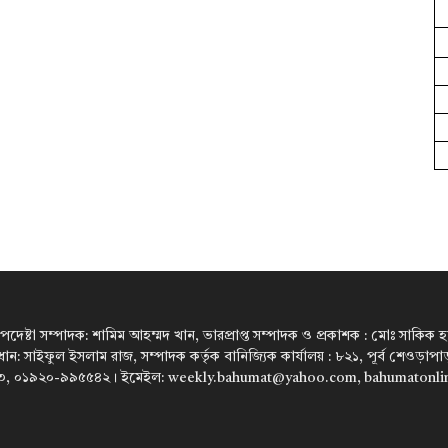
উপদেষ্টা সম্পাদক: শামিম আহম্মদ খান, ভারপ্রাপ্ত সম্পাদক ও প্রকাশক : মোঃ সাকিক হারু
রধান: সাইফুল ইসলাম রাজ, সম্পাদক কর্তৃক বানিজ্যিক কার্যালয় : ৮২১, পূর্ব শেওড়া
, ০১৯২০-৯৯৫৫৪২। ইমেইল: weekly.bahumat@yahoo.com, bahumatonl