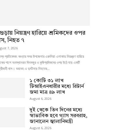
গুড়ায় নিয়ন্ত্রণ হারিয়ে শ্রমিকদের ওপর
াস, নিহত ৭
gust 7, 2026
স্ব প্রতিবেদক: বগুড়ার সদর উপজেলার এরুলিয়া এলাকায় নিয়ন্ত্রণ হারিয়ে
কের পাশে অবস্থানরত দিনমজুর ও কৃষিশ্রমিকদের ওপর উঠে যায় একটি
্রীবাহী বাস। ভয়াবহ এ দুর্ঘটনায় নিহতের...
১ কোটি ৩১ লাখ
টিআইএনধারীর মধ্যে রিটার্ন
জমা মাত্র ৪৯ লাখ
August 6, 2026
দুই থেকে তিন দিনের মধ্যে
স্বাভাবিক হবে গ্যাস সরবরাহ,
জানালেন জ্বালানিমন্ত্রী
August 6, 2026