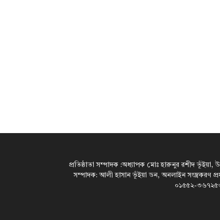
প্রতিষ্ঠাতা সম্পাদক :অধ্যাপক মোঃ হারুনুর রশীদ ভূঁইয়া, 
সম্পাদক: আলী হাসান ভূঁইয়া ডন, অনলাইন সংস্ত্রকরণ প্
০১৫৫২-৩৬৭২৫৩