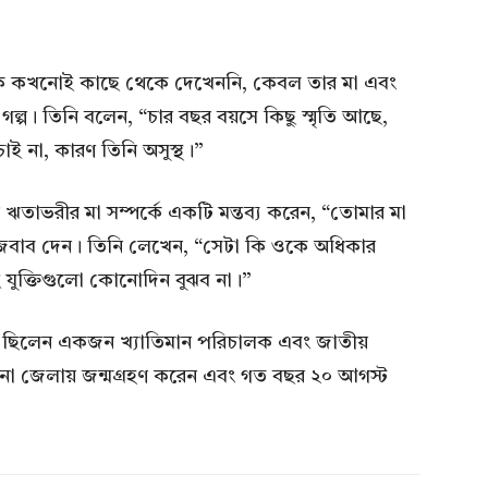
ুকে কখনোই কাছে থেকে দেখেননি, কেবল তার মা এবং
 গল্প। তিনি বলেন, “চার বছর বয়সে কিছু স্মৃতি আছে,
 না, কারণ তিনি অসুস্থ।”
াভরীর মা সম্পর্কে একটি মন্তব্য করেন, “তোমার মা
 জবাব দেন। তিনি লেখেন, “সেটা কি ওকে অধিকার
যুক্তিগুলো কোনোদিন বুঝব না।”
র্তী, ছিলেন একজন খ্যাতিমান পরিচালক এবং জাতীয়
ে পাবনা জেলায় জন্মগ্রহণ করেন এবং গত বছর ২০ আগস্ট