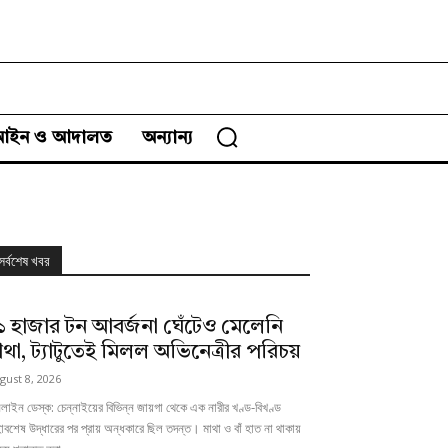
আইন ও আদালত
অন্যান্য
সর্বশেষ খবর
১ হাজার টন আবর্জনা ঘেঁটেও মেলেনি
াথা, ট্যাটুতেই মিলল অভিনেত্রীর পরিচয়
gust 8, 2026
াইন ডেস্ক: চেন্নাইয়ের বিভিন্ন জায়গা থেকে এক নারীর খণ্ড-বিখণ্ড
াবশেষ উদ্ধারের পর প্রায় অন্ধকারে ছিল তদন্ত। মাথা ও বাঁ হাত না থাকায়