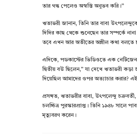
তার গন্ধ পেলেও অস্বস্তি অনুভব করি।”
ঋতাভরী জানান, তিনি তার বাবা উৎপলেন্দ
দিদির কাছ থেকে শুনেছেন তার সম্পর্কে নানা
তবে এখন আর অতীতের অশ্লীল কথা বলতে চাই
এদিকে, পডকাস্টের ভিডিওতে এক নেটিজেন ঋত
দ্বিতীয় বউ ছিলেন,” যা দেখে ঋতাভরী কড়া
দিয়েছিল আমাদের ওপর অত্যাচার করার? এই 
প্রসঙ্গত, ঋতাভরীর বাবা, উৎপলেন্দু চক্রব
চলচ্চিত্র পুরস্কারপ্রাপ্ত। তিনি ১৯৪৮ সাল
মৃত্যুবরণ করেন।