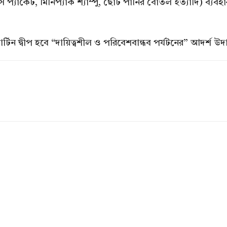
পস প্যাকেট, মিনিপ্যাক শ্যাম্পু, ছোট পানির বোতল ইত্যাদি) ব্যব
র্টিন দ্বীপ হবে “দায়িত্বশীল ও পরিবেশবান্ধব পর্যটনের” আদর্শ উ