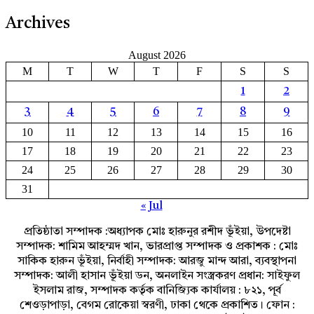
Archives
August 2026
M
T
W
T
F
S
S
1
2
3
4
5
6
7
8
9
10
11
12
13
14
15
16
17
18
19
20
21
22
23
24
25
26
27
28
29
30
31
« Jul
প্রতিষ্ঠাতা সম্পাদক :অধ্যাপক মোঃ হারুনুর রশীদ ভূঁইয়া, উপদেষ্টা
সম্পাদক: শামিম আহম্মদ খান, ভারপ্রাপ্ত সম্পাদক ও প্রকাশক : মোঃ
সাকিক হারুন ভূঁইয়া, নির্বাহী সম্পাদক: আরজু মান্দ আরা, ব্যবস্থাপনা
সম্পাদক: আলী হাসান ভূঁইয়া ডন, অনলাইন সংস্ত্রকরণ প্রধান: সাইফুল
ইসলাম রাজ, সম্পাদক কর্তৃক বানিজ্যিক কার্যালয় : ৮২১, পূর্ব
শেওড়াপাড়া, বেগম রোকেয়া স্বরণী, ঢাকা থেকে প্রকাশিত। ফোন :