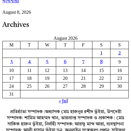
ব্যবসায়ী
August 8, 2026
Archives
August 2026
M
T
W
T
F
S
S
1
2
9
3
4
5
6
7
8
10
11
12
13
14
15
16
17
18
19
20
21
22
23
24
25
26
27
28
29
30
31
« Jul
প্রতিষ্ঠাতা সম্পাদক :অধ্যাপক মোঃ হারুনুর রশীদ ভূঁইয়া, উপদেষ্টা
সম্পাদক: শামিম আহম্মদ খান, ভারপ্রাপ্ত সম্পাদক ও প্রকাশক : মোঃ
সাকিক হারুন ভূঁইয়া, নির্বাহী সম্পাদক: আরজু মান্দ আরা, ব্যবস্থাপনা
সম্পাদক: আলী হাসান ভূঁইয়া ডন, অনলাইন সংস্ত্রকরণ প্রধান: সাইফুল